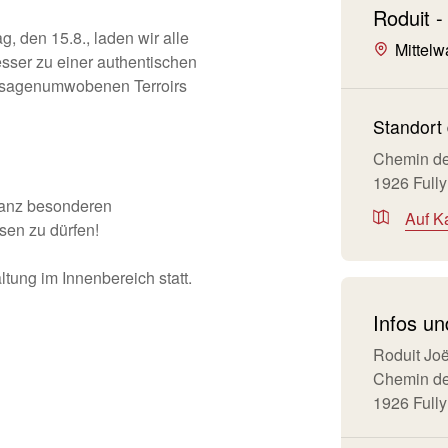
Roduit -
, den 15.8., laden wir alle
Mittelwa
sser zu einer authentischen
s sagenumwobenen Terroirs
Standort 
Chemin de
1926 Fully
 ganz besonderen
Auf K
sen zu dürfen!
ltung im Innenbereich statt.
Infos u
Roduit Joë
Chemin de
1926 Fully