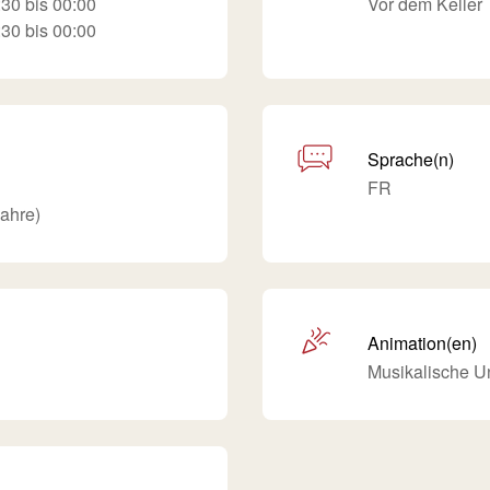
30 bis 00:00
Vor dem Keller
30 bis 00:00
Sprache(n)
FR
jahre)
Animation(en)
Musikalische U