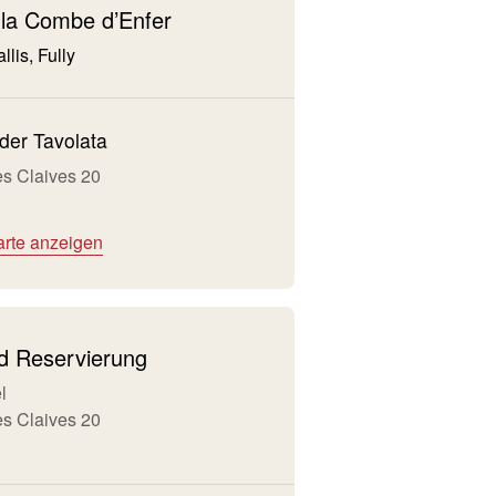
 la Combe d’Enfer
llis, Fully
der Tavolata
s Claives 20
arte anzeigen
nd Reservierung
l
s Claives 20