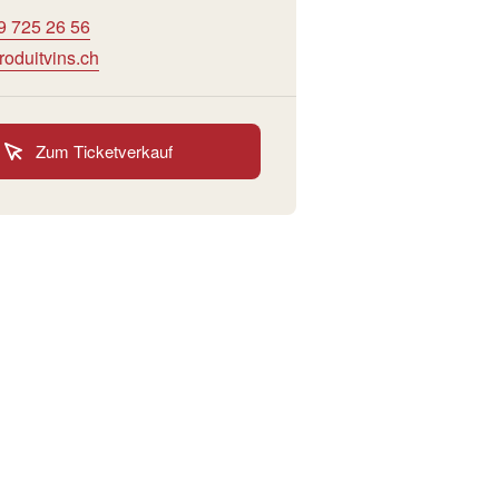
9 725 26 56
roduitvins.ch
Zum Ticketverkauf