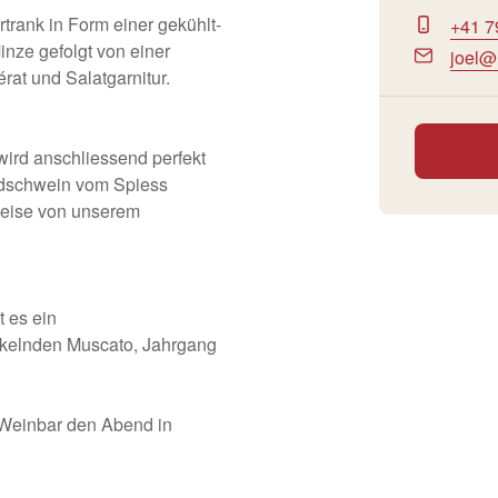
trank in Form einer gekühlt-
+41 7
inze gefolgt von einer
joel@
at und Salatgarnitur.
wird anschliessend perfekt
ldschwein vom Spiess
speise von unserem
 es ein
ckelnden Muscato, Jahrgang
 Weinbar den Abend in