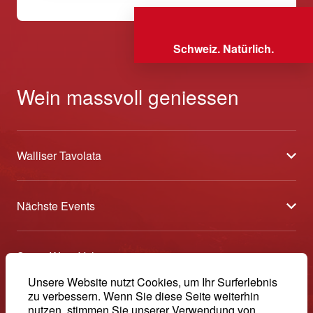
Schweiz. Natürlich.
Wein massvoll geniessen
Walliser Tavolata
Über uns
Nächste Events
Partner
Sélection des Vins du Valais
Medien
Swiss Wine Valais
Am Puls der Ernte
Kontakt
Avenue de la Gare 2 - CP 144 - 1964 Conthey
Unsere Website nutzt Cookies, um Ihr Surferlebnis
Etoiles du Valais
zu verbessern. Wenn Sie diese Seite weiterhin
© 2026, Swiss Wine Valais
nutzen, stimmen Sie unserer Verwendung von
Deutsch (Schweiz)