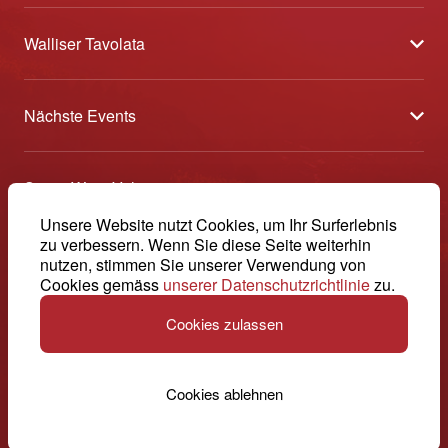
Walliser Tavolata
Über uns
Nächste Events
Partner
Sélection des Vins du Valais
Medien
Swiss Wine Valais
Am Puls der Ernte
Kontakt
Avenue de la Gare 2 - CP 144 - 1964 Conthey
Unsere Website nutzt Cookies, um Ihr Surferlebnis
Etoiles du Valais
zu verbessern. Wenn Sie diese Seite weiterhin
© 2026, Swiss Wine Valais
nutzen, stimmen Sie unserer Verwendung von
Deutsch (Schweiz)
+41 27 345 40 80
Offene Weinkeller Wallis
Impressum
Cookies gemäss
unserer Datenschutzrichtlinie
zu.
info@swisswinevalais.ch
Cookies zulassen
Cookies ablehnen
Schweiz. Natürlich.