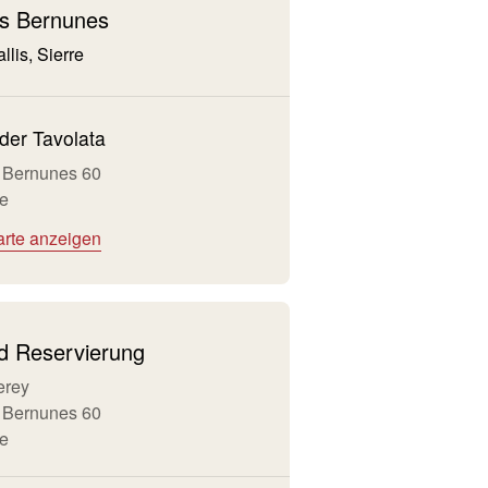
s Bernunes
llis, Sierre
der Tavolata
 Bernunes 60
re
arte anzeigen
nd Reservierung
erey
 Bernunes 60
re