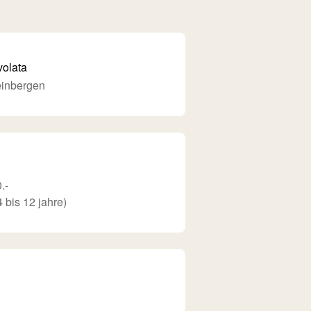
volata
einbergen
.-
4 bis 12 jahre)