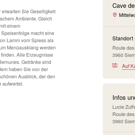
Cave de
 erwarten Sie Geselligkeit
Mittelwa
tischem Ambiente. Gleich
 mit einem
 Speisenfolge macht eine
Standort 
 von Lamm vom Spiess als
zum Menüausklang werden
Route des
finden. Alle Erzeugnisse
3960 Sier
ernunes. Getränke sind
Auf K
rdem haben Sie von der
chönen Ausblick, der den
 aufwertet.
Infos u
Lucie Zuff
Route des
3960 Sier